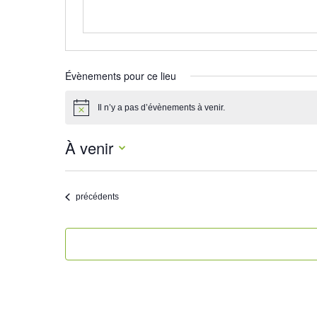
Évènements pour ce lieu
Il n’y a pas d’évènements à venir.
Notice
À venir
Sélectionnez
une
Évènements
précédents
date.