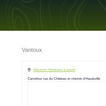
Aller
au
contenu
Vantoux
Adresse
Recevoir l’Itinéraire à suivre
Carrefour rue du Château et chemin d’Hauteville